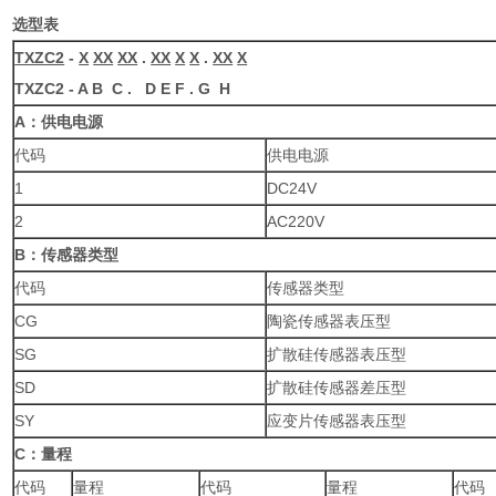
选型表
TXZC2
-
X
XX
XX
.
XX
X
X
.
XX
X
TXZC2 - A B C . D E F . G H
A
：供电电源
代码
供电电源
1
DC24V
2
AC220V
B
：传感器类型
代码
传感器类型
CG
陶瓷传感器表压型
SG
扩散硅传感器表压型
SD
扩散硅传感器差压型
SY
应变片传感器表压型
C
：量程
代码
量程
代码
量程
代码