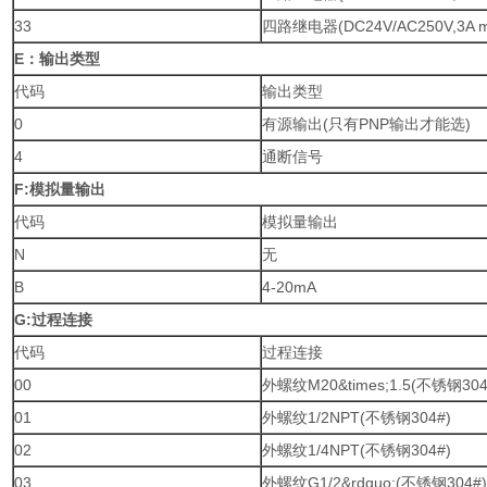
33
四路继电器(DC24V/AC250V,3A m
E
：输出类型
代码
输出类型
0
有源输出(只有PNP输出才能选)
4
通断信号
F:
模拟量输出
代码
模拟量输出
N
无
B
4-20mA
G:
过程连接
代码
过程连接
00
外螺纹M20&times;1.5(不锈钢304
01
外螺纹1/2NPT(不锈钢304#)
02
外螺纹1/4NPT(不锈钢304#)
03
外螺纹G1/2&rdquo;(不锈钢304#