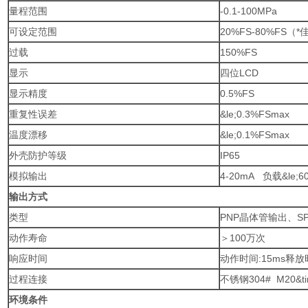
量程范围
-0.1-100MPa
可设定范围
20%FS-80%FS（*
过载
150%FS
显示
四位LCD
显示精度
0.5%FS
重复性误差
&le;0.3%FSmax
温度漂移
&le;0.1%FSmax
外壳防护等级
IP65
模拟输出
4-20mA 负载&le;
输出方式
类型
PNP晶体管输出、S
动作寿命
＞100万次
响应时间
动作时间:15ms释放
过程连接
不锈钢304# M20&ti
环境条件