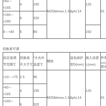
+60～
4
190
120
+165
M20&times;1.5
&phi;14
01
+160～
6
320
+280
0～+40
5
80
150
切换差可调
外
设定值调
切换差
*大允许
温包保护
插入深度
螺纹
节范围℃
不大于℃
温度℃
管D(mm)
L(mm)
普
+10～+75
2.5
95
+60～
4
190
120
+165
M20&times;1.5
&phi;14
01
+160～
6
320