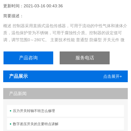
更新时间：2021-03-16 00:43:36
简要描述：
概述 控制器采用直插式温包传感器，可用于流动的中性气体和液体介
质，温包保护管为不锈钢，可用于腐蚀性介质。控制器的设定值可
调，调节范围0～280℃。 主要技术性能 普通型 防爆型 开关元件 微
动开关 密封开关 防爆等级 Exde Ⅱ CT4～T6 合格证编号: GYB19....
产品咨询
服务电话
产品展示
点击展开+
产品新闻
压力开关转轴不转怎么修理
数字差压开关的主要特点讲解