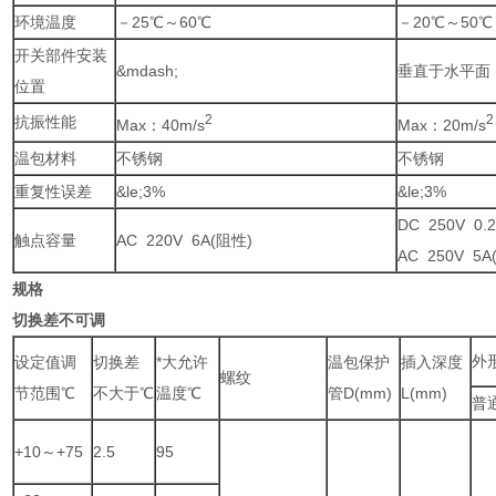
环境温度
－25℃～60℃
－20℃～50℃
开关部件安装
&mdash;
垂直于水平面
位置
2
2
抗振性能
Max：40m/s
Max：20m/s
温包材料
不锈钢
不锈钢
重复性误差
&le;3%
&le;3%
DC 250V 0.
触点容量
AC 220V 6A(阻性)
AC 250V 5A
规格
切换差不可调
外
设定值调
切换差
*大允许
温包保护
插入深度
螺纹
节范围℃
不大于℃
温度℃
管D(mm)
L(mm)
普
+10～+75
2.5
95