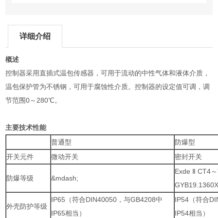
详细介绍
概述
控制器采用直插式温包传感器，可用于流动的中性气体和液体介质，
温包保护管为不锈钢，可用于腐蚀性介质。控制器的设定值可调，调
节范围0～280℃。
主要技术性能
普通型
防爆型
开关元件
微动开关
密封开关
Exde Ⅱ CT
防爆等级
&mdash;
GYB19.1360
IP65（符合DIN40050，与GB4208中
IP54（符合DI
外壳防护等级
IP65相当）
IP54相当）