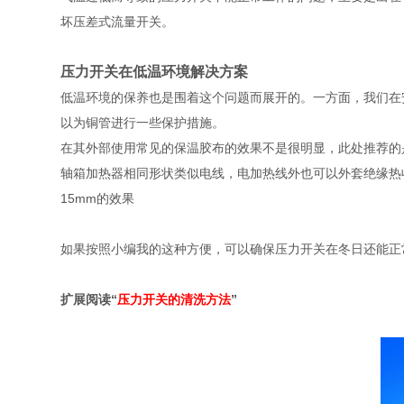
坏压差式流量开关。
压力开关在低温环境解决方案
低温环境的保养也是围着这个问题而展开的。一方面，我们在
以为铜管进行一些保护措施。
在其外部使用常见的保温胶布的效果不是很明显，此处推荐的是
轴箱加热器相同形状类似电线，电加热线外也可以外套绝缘热
15mm的效果
如果按照小编我的这种方便，可以确保压力开关在冬日还能正常工
扩展阅读“
压力开关的清洗方法
”