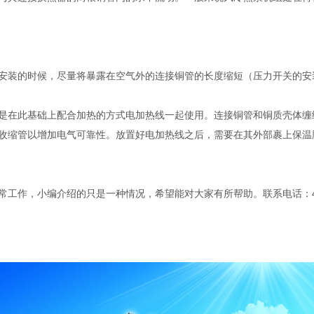
安装的时候，尽量将暴露在空气外的连接铜管的长度缩短（压力开关的安
在此基础上配合加热的方式电加热线一起使用。连接铜管和铜质壳体缠绕电
收缩管以增加电气可靠性。放置好电加热线之后，需要在其外部裹上保温胶
作，小编介绍的只是一种情况，希望能对大家有所帮助。联系电话：4001