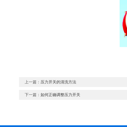
上一篇：
压力开关的清洗方法
下一篇：
如何正确调整压力开关