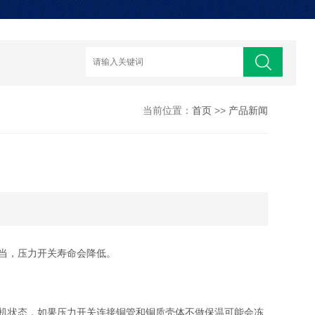
当前位置：
首页
>>
产品新闻
当，压力开关寿命会降低。
机状态，如果压力开关连接铜管和铜质壳体不做保温可能会冻