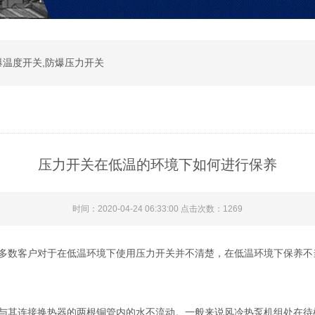
爆温度开关,防爆压力开关
压力开关在低温的环境下如何进行保养
时间：2020-04-24 06:33:00 点击次数：1269
多数客户对于在低温环境下使用压力开关并不清楚，在低温环境下保养不
与其连接换热器的两根铜管内的水不流动。一般来说风冷热泵机组处在待