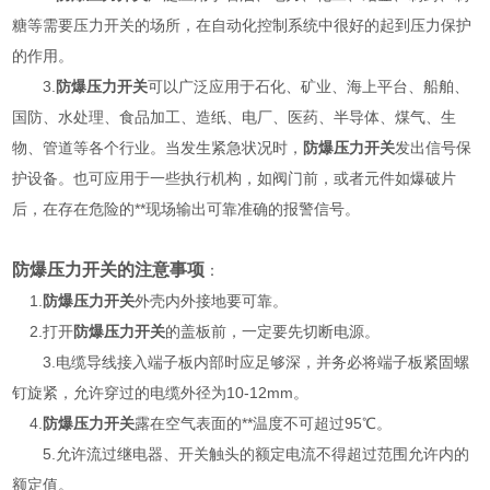
糖等需要压力开关的场所，在自动化控制系统中很好的起到压力保护
的作用。
3.
防爆压力开关
可以广泛应用于石化、矿业、海上平台、船舶、
国防、水处理、食品加工、造纸、电厂、医药、半导体、煤气、生
物、管道等各个行业。当发生紧急状况时，
防爆压力开关
发出信号保
护设备。也可应用于一些执行机构，如阀门前，或者元件如爆破片
后，在存在危险的**现场输出可靠准确的报警信号。
防爆压力开关的注意事项
：
1.
防爆压力开关
外壳内外接地要可靠。
2.打开
防爆压力开关
的盖板前，一定要先切断电源。
3.电缆导线接入端子板内部时应足够深，并务必将端子板紧固螺
钉旋紧，允许穿过的电缆外径为10-12mm。
4.
防爆压力开关
露在空气表面的**温度不可超过95℃。
5.允许流过继电器、开关触头的额定电流不得超过范围允许内的
额定值。